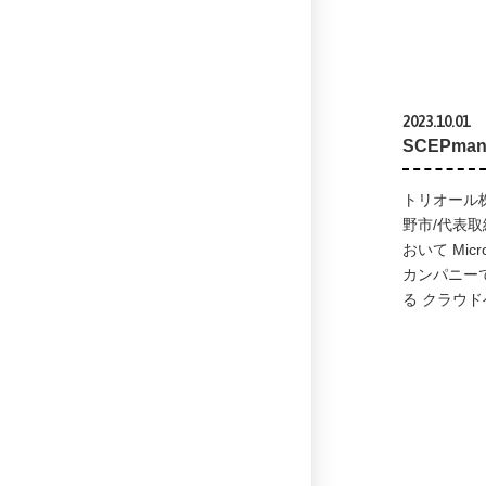
2023.10.01
SCEPm
トリオール
野市/代表
おいて Mic
カンパニーであ
る クラウド