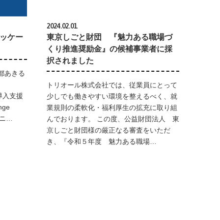
2024.02.01
援パッケー
東京しごと財団 『魅力ある職場づ
くり推進奨励金』の候補事業者に採
択されました
都あきる
トリオール株式会社では、従業員にとって
 の導入支援
少しでも働きやすい環境を整えるべく、就
ge
業規則の柔軟化・福利厚生の拡充に取り組
リニ…
んでおります。 この度、公益財団法人 東
京しごと財団様の厳正なる審査をいただ
き、『令和５年度 魅力ある職場…