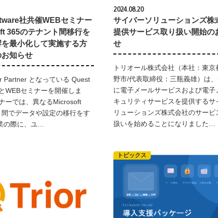
2024.08.20
Software社共催WEBセミナー
サイバーソリューションズ株
soft 365のテナント間移行を
提供サービス取り扱い開始の
響を最小化して実施する方
せ
のお知らせ
トリオール株式会社（本社：東京
野市/代表取締役：三瓶義雄）は
r Partner となっている Quest
に電子メールサービスおよび電子
e 社とWEBセミナーを開催しま
キュリティサービスを提供するサ
ーでは、異なるMicrosoft
リューションズ株式会社のサービ
ント間でデータや設定の移行をす
扱いを始めることになりました…
業の際に、ユ…
トピックス