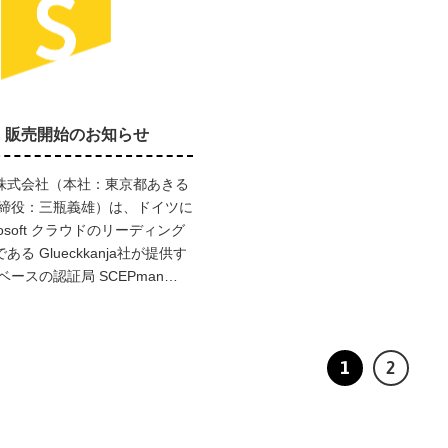
an 販売開始のお知らせ
株式会社（本社：東京都あきる
取締役：三瓶義雄）は、ドイツに
rosoft クラウドのリーディング
る Glueckkanja社が提供す
ベースの認証局 SCEPman…
1
2