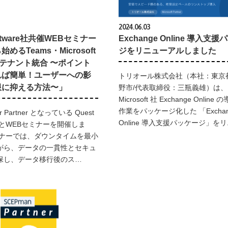
2024.06.03
Software社共催WEBセミナー
Exchange Online 導入支
めるTeams・Microsoft
ジをリニューアルしました
やテナント統合 〜ポイント
れば簡単！ユーザーへの影
トリオール株式会社（本社：東京
限に抑える方法〜」
野市/代表取締役：三瓶義雄）は、
Microsoft 社 Exchange Online
作業をパッケージ化した 「Exchan
r Partner となっている Quest
Online 導入支援パッケージ」を
e 社とWEBセミナーを開催しま
ミナーでは、ダウンタイムを最小
がら、データの一貫性とセキュ
保し、データ移行後のス…