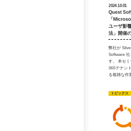
2024.10.01
Quest 
「Micro
ユーザ影
法」開催
弊社が Silve
Softwar
す。 本セミナ
365テナ
る複雑な作
トピックス