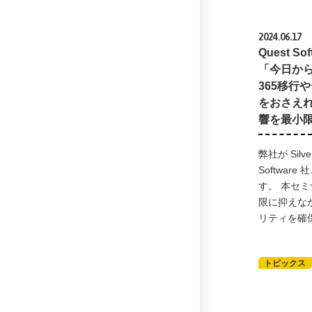
2024.06.17
Quest 
「今日から始
365移行
をおさえ
響を最小
弊社が Silve
Softwar
す。 本セ
限に抑えな
リティを確
トピックス