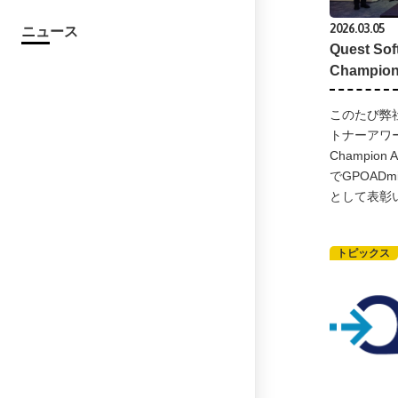
2026.03.05
ニュース
Quest So
Champi
このたび弊社は
トナーアワード
Champio
でGPOAD
として表彰
トピックス