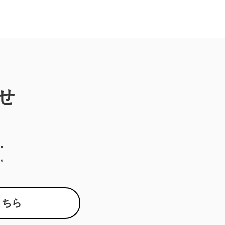
せ
。
。
こちら