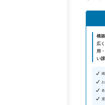
構築
広く
用・
い課
構
お
各
運