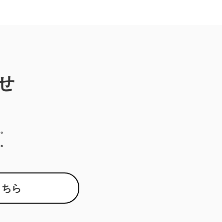
せ
。
。
こちら