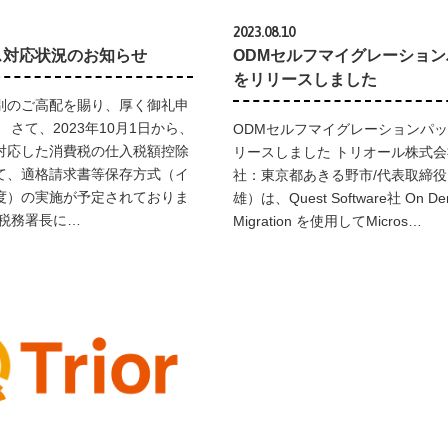
2023.08.10
ス対応状況のお知らせ
ODMセルフマイグレーション
をリリースしました
別のご高配を賜り、厚く御礼申
 さて、2023年10月1日から、
ODMセルフマイグレーションパッ
対応した消費税の仕入税額控除
リースしました トリオール株式
て、適格請求書等保存方式（イ
社：東京都あきる野市/代表取締
度）の実施が予定されておりま
雄）は、Quest Software社 On De
は税務署長に…
Migration を使用してMicros…