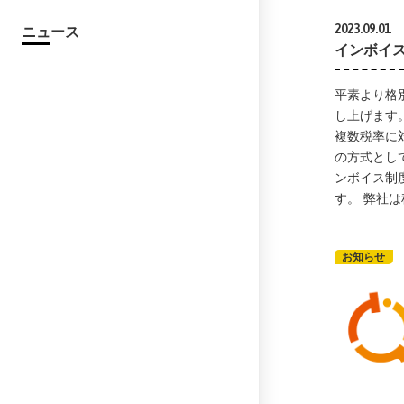
2023.09.01
ニュース
インボイ
平素より格
し上げます。
複数税率に
の方式とし
ンボイス制
す。 弊社
お知らせ