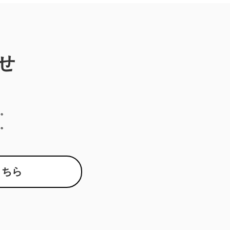
せ
。
。
こちら