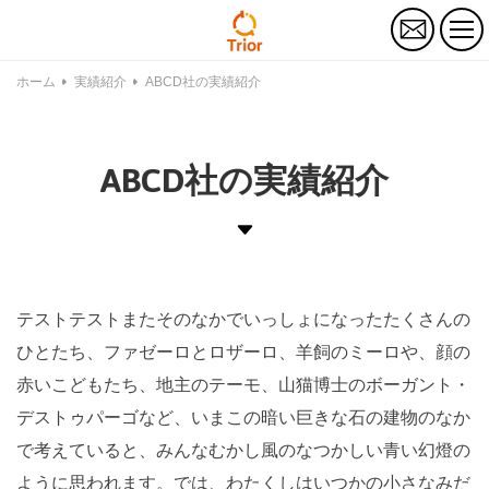
お
問
い
合
ホーム
実績紹介
ABCD社の実績紹介
わ
せ
ABCD社の実績紹介
テストテストまたそのなかでいっしょになったたくさんの
ひとたち、ファゼーロとロザーロ、羊飼のミーロや、顔の
赤いこどもたち、地主のテーモ、山猫博士のボーガント・
デストゥパーゴなど、いまこの暗い巨きな石の建物のなか
で考えていると、みんなむかし風のなつかしい青い幻燈の
ように思われます。では、わたくしはいつかの小さなみだ